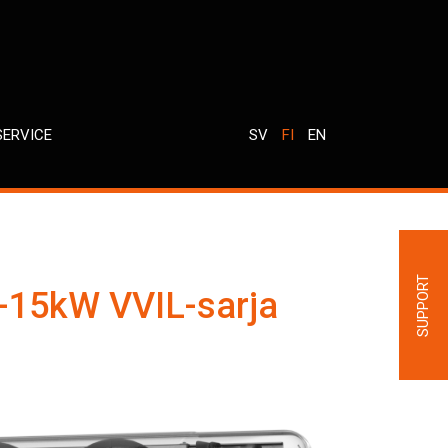
SERVICE
SV
FI
EN
SUPPORT
 8-15kW VVIL-sarja