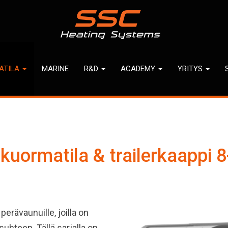
ATILA
MARINE
R&D
ACADEMY
YRITYS
 kuormatila & trailerkaappi
perävaunuille, joilla on
hteen. Tällä sarjalla on