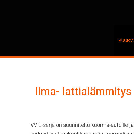
Hyppää
pääsisältöön
KUORM
Ilma- lattialämmitys
VVIL-sarja on suunniteltu kuorma-autoille ja 
korkeat vaatimukset lämpimän kuormatilan su